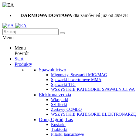
DARMOWA DOSTAWA
dla zamówień już od 499 zł!
Menu
Menu
Powrót
Start
Produkty
Spawalnictwo
Migomaty, Spawarki MIG/MAG
Spawarki inwertorowe MMA
Spawarki TIG
WSZYSTKIE KATEGORIE SPAWALNICTWA
Elektronarzędzia
Wkrętarki
Szlifierki
Zestawy COMBO
WSZYSTKIE KATEGORIE ELEKTRONARZĘ
Dom, Ogród, Las
Kosiarki
Traktorki
Pilarki łańcuchowe