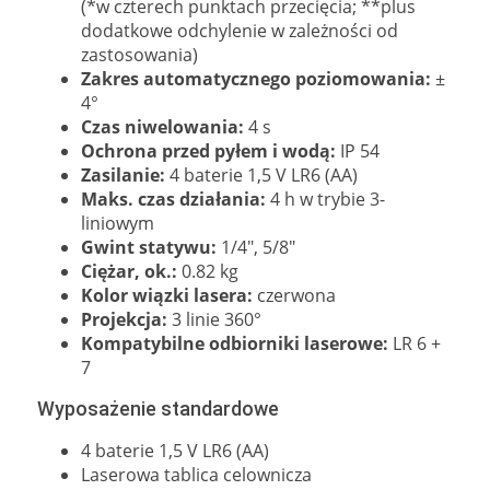
(*w czterech punktach przecięcia; **plus
dodatkowe odchylenie w zależności od
zastosowania)
Zakres automatycznego poziomowania:
±
4°
Czas niwelowania:
4 s
Ochrona przed pyłem i wodą:
IP 54
Zasilanie:
4 baterie 1,5 V LR6 (AA)
Maks. czas działania:
4 h w trybie 3-
liniowym
Gwint statywu:
1/4", 5/8"
Ciężar, ok.:
0.82 kg
Kolor wiązki lasera:
czerwona
Projekcja:
3 linie 360°
Kompatybilne odbiorniki laserowe:
LR 6 +
7
Wyposażenie standardowe
4 baterie 1,5 V LR6 (AA)
Laserowa tablica celownicza