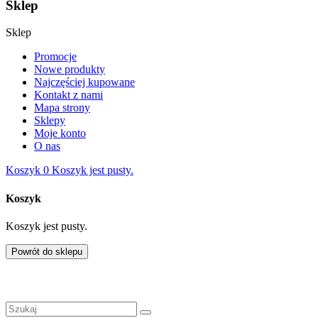
Sklep
Sklep
Promocje
Nowe produkty
Najczęściej kupowane
Kontakt z nami
Mapa strony
Sklepy
Moje konto
O nas
Koszyk
0
Koszyk jest pusty.
Koszyk
Koszyk jest pusty.
Powrót do sklepu