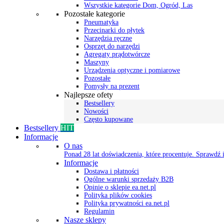
Wszystkie kategorie Dom, Ogród, Las
Pozostałe kategorie
Pneumatyka
Przecinarki do płytek
Narzędzia ręczne
Osprzęt do narzędzi
Agregaty prądotwórcze
Maszyny
Urządzenia optyczne i pomiarowe
Pozostałe
Pomysły na prezent
Najlepsze ofety
Bestsellery
Nowości
Często kupowane
Bestsellery
HIT
Informacje
O nas
Ponad 28 lat doświadczenia, które procentuje. Sprawdź i
Informacje
Dostawa i płatności
Ogólne warunki sprzedaży B2B
Opinie o sklepie ea.net.pl
Polityka plików cookies
Polityka prywatności ea.net.pl
Regulamin
Nasze sklepy