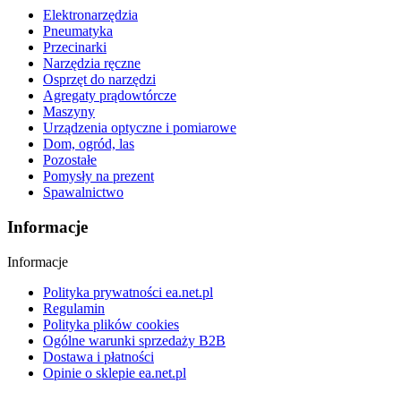
Elektronarzędzia
Pneumatyka
Przecinarki
Narzędzia ręczne
Osprzęt do narzędzi
Agregaty prądowtórcze
Maszyny
Urządzenia optyczne i pomiarowe
Dom, ogród, las
Pozostałe
Pomysły na prezent
Spawalnictwo
Informacje
Informacje
Polityka prywatności ea.net.pl
Regulamin
Polityka plików cookies
Ogólne warunki sprzedaży B2B
Dostawa i płatności
Opinie o sklepie ea.net.pl