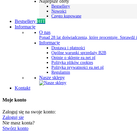
Najlepsze ofety
Bestsellery
Nowości
Często kupowane
Bestsellery
HIT
Informacje
O nas
Ponad 28 lat doświadczenia, które procentuje. Sprawdź i
Informacje
Dostawa i płatności
Ogólne warunki sprzedaży B2B
Opinie o sklepie ea.net.pl
Polityka plików cookies
Polityka prywatności ea.net.pl
Regulamin
Nasze sklepy
Kontakt
Moje konto
Zaloguj się na swoje konto:
Zaloguj się
Nie masz konta?
Stwórz konto