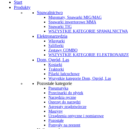
Start
Produkty
Spawalnictwo
Migomaty, Spawarki MIG/MAG
Spawarki inwertorowe MMA
Spawarki TIG
WSZYSTKIE KATEGORIE SPAWALNICTWA
Elektronarzędzia
Wkrętarki
Szlifierki
Zestawy COMBO
WSZYSTKIE KATEGORIE ELEKTRONARZĘ
Dom, Ogród, Las
Kosiarki
Traktorki
Pilarki łańcuchowe
Wszystkie kategorie Dom, Ogród, Las
Pozostałe kategorie
Pneumatyka
Przecinarki do płytek
Narzędzia ręczne
Osprzęt do narzędzi
Agregaty prądotwórcze
Maszyny
Urządzenia optyczne i pomiarowe
Pozostałe
Pomysły na prezent